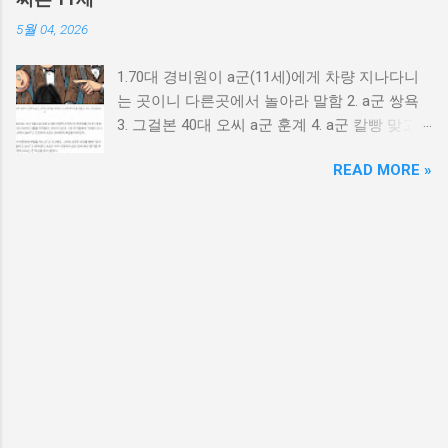
5월 04, 2026
1.70대 경비원이 a군(11세)에게 차량 지나다니
는 곳이니 다른곳에서 놀아라 말함 2. a군 쌍욕
3. 그걸본 40대 오씨 a군 훈계 4. a군 칼빵 맞고
싶냐? 5. 가방에서 검은천에 싸인 흉기로 40대
READ MORE »
배를 찌름 6. 다행이 중상 면함 7. a군 친구가 폭
행 당했다며으로 오씨를 신고 8. a군 아동 학대
로 오씨 고소 9. 40대 오씨 피해자 이면서 피의자
신분으로 경찰 조사