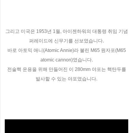
그리고 미국은 1953년 1월, 아이젠하워의 대통령 취임 기념
퍼레이드에 신무기를 선보였습니다.
바로 아토믹 애니(Atomic Annie)라 불린 M65 원자포(M65
atomic cannon)였습니다.
전술핵 운용을 위해 만들어진 이 280mm 야포는 핵탄두를
발사할 수 있는 야포였습니다.