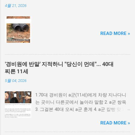
4월 21, 2026
READ MORE »
'경비원에 반말' 지적하니 "당신이 먼데"... 40대
찌른 11세
5월 04, 2026
1.70대 경비원이 a군(11세)에게 차량 지나다니
는 곳이니 다른곳에서 놀아라 말함 2. a군 쌍욕
3. 그걸본 40대 오씨 a군 훈계 4. a군 칼빵 맞고
싶냐? 5. 가방에서 검은천에 싸인 흉기로 40대
READ MORE »
배를 찌름 6. 다행이 중상 면함 7. a군 친구가 폭
행 당했다며으로 오씨를 신고 8. a군 아동 학대