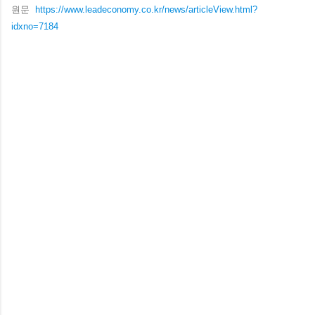
원문
https://www.leadeconomy.co.kr/news/articleView.html?
idxno=7184
댓
글