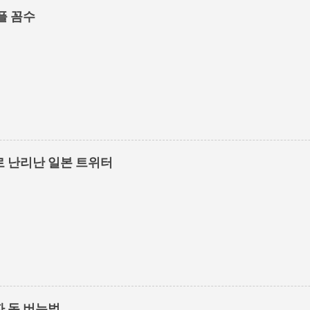
플 꼼수
 난리난 일본 트위터
 돈 버는법