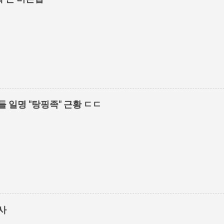
들 일명 "탕핑족" 근황 ㄷㄷ
사