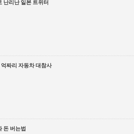
 난리난 일본 트위터
1억짜리 자동차 대참사
 돈 버는법