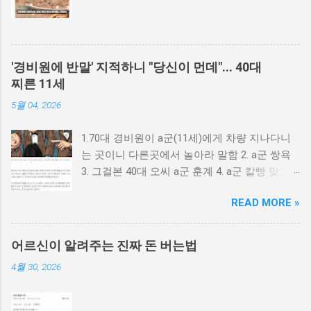
'경비원에 반말' 지적하니 "당신이 먼데"... 40대
찌른 11세
5월 04, 2026
1.70대 경비원이 a군(11세)에게 차량 지나다니
는 곳이니 다른곳에서 놀아라 말함 2. a군 쌍욕
3. 그걸본 40대 오씨 a군 훈계 4. a군 칼빵 맞고
싶냐? 5. 가방에서 검은천에 싸인 흉기로 40대
READ MORE »
배를 찌름 6. 다행이 중상 면함 7. a군 친구가 폭
행 당했다며으로 오씨를 신고 8. a군 아동 학대
로 오씨 고소 9. 40대 오씨 피해자 이면서 피의자
어르신이 알려주는 진짜 돈 버는법
신분으로 경찰 조사
4월 30, 2026