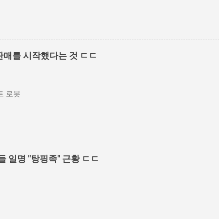
판매를 시작했다는 것 ㄷㄷ
 로봇
들 일명 "탕핑족" 근황 ㄷㄷ