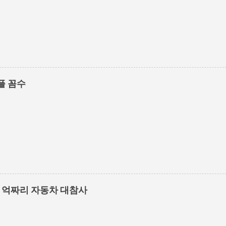
플 꼼수
1억짜리 자동차 대참사