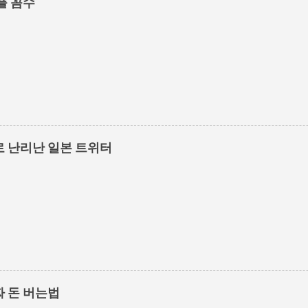
플 꼼수
 난리난 일본 트위터
 돈 버는법