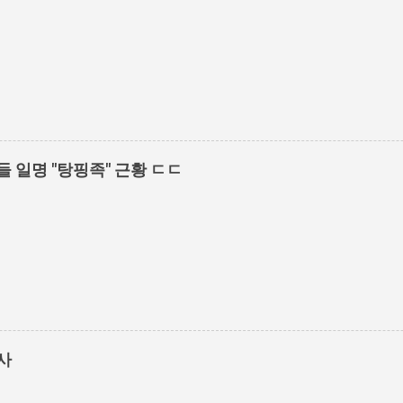
들 일명 "탕핑족" 근황 ㄷㄷ
사