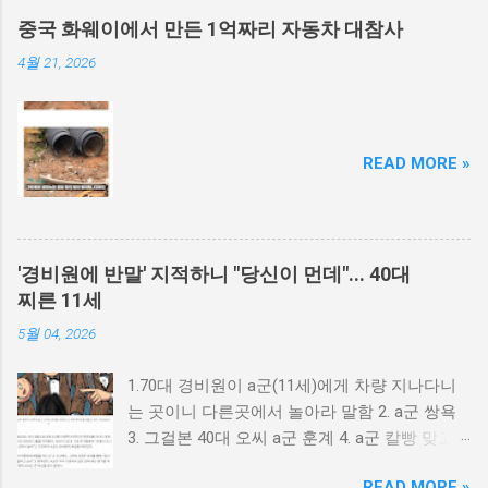
중국 화웨이에서 만든 1억짜리 자동차 대참사
4월 21, 2026
READ MORE »
'경비원에 반말' 지적하니 "당신이 먼데"... 40대
찌른 11세
5월 04, 2026
1.70대 경비원이 a군(11세)에게 차량 지나다니
는 곳이니 다른곳에서 놀아라 말함 2. a군 쌍욕
3. 그걸본 40대 오씨 a군 훈계 4. a군 칼빵 맞고
싶냐? 5. 가방에서 검은천에 싸인 흉기로 40대
READ MORE »