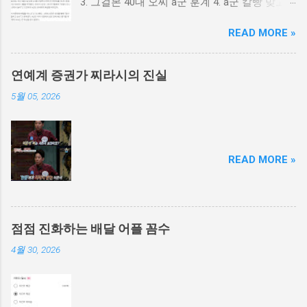
3. 그걸본 40대 오씨 a군 훈계 4. a군 칼빵 맞고
싶냐? 5. 가방에서 검은천에 싸인 흉기로 40대
READ MORE »
배를 찌름 6. 다행이 중상 면함 7. a군 친구가 폭
행 당했다며으로 오씨를 신고 8. a군 아동 학대
로 오씨 고소 9. 40대 오씨 피해자 이면서 피의자
연예계 증권가 찌라시의 진실
신분으로 경찰 조사
5월 05, 2026
READ MORE »
점점 진화하는 배달 어플 꼼수
4월 30, 2026