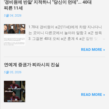
'경비원에 반말' 지적하니 "당신이 먼데"... 40대
찌른 11세
5월 04, 2026
1.70대 경비원이 a군(11세)에게 차량 지나다니
는 곳이니 다른곳에서 놀아라 말함 2. a군 쌍욕
3. 그걸본 40대 오씨 a군 훈계 4. a군 칼빵 맞고
싶냐? 5. 가방에서 검은천에 싸인 흉기로 40대
READ MORE »
배를 찌름 6. 다행이 중상 면함 7. a군 친구가 폭
행 당했다며으로 오씨를 신고 8. a군 아동 학대
로 오씨 고소 9. 40대 오씨 피해자 이면서 피의자
연예계 증권가 찌라시의 진실
신분으로 경찰 조사
5월 05, 2026
READ MORE »